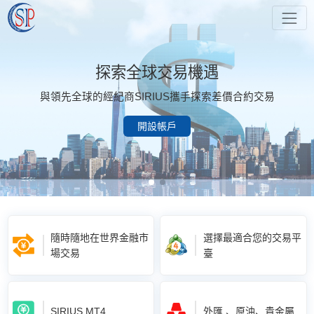
探索全球交易機遇
與領先全球的經紀商SIRIUS攜手探索差價合約交易
開設帳戶
隨時隨地在世界金融市
選擇最適合您的交易平
場交易
臺
SIRIUS MT4
外匯 、原油、貴金屬