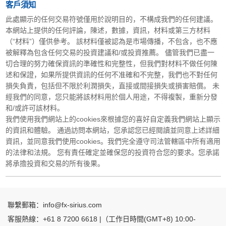
客戶須知
此處顯示的任何交易符號僅用於說明目的，不構成我們的任何建議。
本網站上提供的任何評論，陳述，數據，資訊，材料或第三方材料
（“材料”）僅供參考。 該材料僅被認為是市場傳播，不包含，也不應
被解釋為包含任何交易的投資建議和/或投資推薦。 儘管我們已盡一
切合理的努力確保資訊的準確性和完整性，但我們對材料不做任何陳
述和保證，如果所提供資訊的任何不准確和不完整，我們也不對任何
損失負責，包括但不限於利潤損失，直接或間接損失或損害賠償。 未
經我們的同意，您只能將該材料用於個人用途，不得複製，重新分發
和/或許可該材料。
我們使用我們網站上的cookies來根據您的喜好自定義我們網站上顯示
的資訊和體驗。 通過訪問本網站，您承認您已經閱讀並同意上述詳細
資訊，並同意我們使用cookies。我們完全遵守司法管轄區中所有適用
的法律和法規。 您有責任確定並確保您的投資符合您的要求。您承諾
將承擔投資和交易的所有後果。
聯繫郵箱：info@fx-sirius.com
客服熱線：+61 8 7200 6618 |（工作日時間(GMT+8) 10:00-