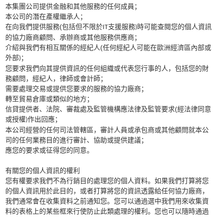
本集團公司提供金融和其他服務的任何成員；
本公司的潛在產權繼承人；
(
在向我們提供服務
包括但不限於
支援服務
時可能查閱您的個人資訊
IT
)
的協力廠商顧問、承辦商或其他服務供應商；
(
介紹與我們有相互關係的經紀人
任何經紀人可能在歐洲經濟區內部或
外部
；
)
您要求我們向其提供資訊的任何組織或代表您行事的人，包括您的財
務顧問，經紀人，律師或會計師；
需要處理交易或提供您要求的服務的協力廠商；
轉至貿易倉庫或類似的地方；
(
信貸提供者、法院、審裁處及監管機構應法律及監管要求
經法律同意
或授權
作出回應；
)
本公司經營的任何司法管轄區，審計人員或承包商或其他顧問就本公
司的任何業務目的進行審計、協助或提供建議；
應您的要求或征得您的同意。
有關您的個人資訊的權利
您有權要求我們不為行銷目的處理您的個人資料。如果我們打算將您
的個人資訊用於此目的，或者打算將您的資訊透露給任何協力廠商，
我們通常會在收集資料之前通知您。您可以通過選中我們用來收集資
料的表格上的某些框來行使防止此類處理的權利。您也可以隨時通過