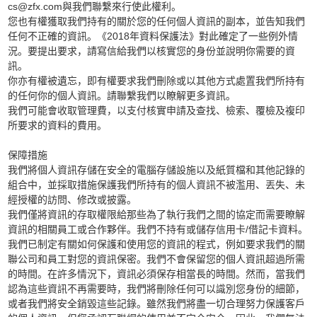
cs@zfx.com
與我們聯繫來行使此權利。
您也有權獲取我們持有的關於您的任何個人資訊的副本，並告知我們
2018
任何不正確的資訊。《
年資料保護法》對此確定了一些例外情
況。要提出要求，請寫信給我們以核實您的身份並說明你需要的資
訊。
你亦有權被遺忘，即有權要求我們刪除或以其他方式處置我們所持有
的任何你的個人資訊。請聯繫我們以瞭解更多資訊。
我們可能會收取管理費，以支付核實申請及查找、檢索、覆檢及複印
所要求的資料的費用。
保障措施
我們將個人資訊存儲在安全的電腦存儲設施以及紙質檔和其他記錄的
組合中，並採取措施保護我們所持有的個人資訊不被濫用、丟失、未
經授權的訪問、修改或披露。
我們僅將資訊的存取權限給那些為了執行我們之間的協定而需要瞭解
/
資訊的相關員工或合作夥伴。我們不持有或儲存信用卡
借記卡資料。
我們已制定有關如何保護和使用您的資訊的程式，例如要求我們的關
聯公司和員工對您的資訊保密。我們不會保留您的個人資訊超過所需
的時間。在許多情況下，資訊必須保存相當長的時間。然而，當我們
認為這些資訊不再需要時，我們將刪除任何可以識別您身份的細節，
或者我們將安全銷毀這些記錄。雖然我們將盡一切合理努力保護客戶