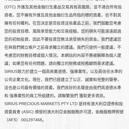
(OTC) 外匯及其他金融衍生產品交易具有高風險，並不適合所有投
資者。您不擁有外匯及其他金融衍生品所指的標的資產，也不對其
擁有任何權利。在您決定是否投資這些產品之前，我們鼓勵您考慮
您的投資目標、風險承受能力和交易經驗。您的損失可能遠遠超過
您的初始投資，因此不要投資您無法承受損失的資金。我們建議您
在與我們開立帳戶之前尋求獨立的建議。我們只提供一般建議，不
考慮您的財務目標或個人情況。本網站的內容不應被解釋為個人建
議；如果您有任何問題，請向獨立的財務或稅務顧問尋求建議。
SIRIUS致力於建立一個高商業道德、強專業性，以及高信任水準的
公司企業文化。現在，我們已經建立了公正、誠實和完整的聲譽，
這也是公司最有價值的資產。我們良好的名聲是由我們高道德水準
和 強專業性的員工所組建的。請聯繫我們 獲取更多資訊。
SIRIUS PRECIOUS MARKETS PTY LTD 是持有澳大利亞證券和投
資委員會 (ASIC) 頒發的澳大利亞金融服務許可證，金融服務牌照號
（AFS）:001297468。