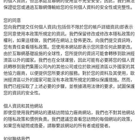
的個人資訊，但您承認互聯網的使用並不完全安全，因此，我們無法
保證從您或通過互聯網傳輸給您的任何個人資料的安全性或完整性。
您的同意
(
您向我們提交任何個人資訊
包括但不限於您的帳戶詳細資訊
即表示
)
您同意使用本政策所規定的資訊。我們保留修改或修改本隱私政策的
權利，如果這樣做，我們將在網站上發佈更改。向我們提交資訊時，
您有責任查看隱私政策。您使用本網站即表示您同意任何此類更改。
由於互聯網基礎設施的全球性，您所提供的資訊可能會轉移到歐洲經
濟區以外的國家。我們也在全球運營，因此可能有必要將您的個人資
訊轉移到我們集團公司內的其他公司或位於歐洲經濟區以外國家的其
他協力廠商，以便提供您所要求的服務。對於您的資料及其使用，歐
洲經濟區以外的國家可能沒有本政策所規定的類似保護措施。然而，
我們已經採取了上述必要的步驟，並根據適用法律的要求，試圖保護
您的資訊的安全性。
個人資訊和其他網站
即使您使用我們網站的連結訪問協力廠商網站，我們也不對其他網站
的隱私政策和慣例負責。我們建議您查看您訪問的每個網站的政策，
如果您有疑問或擔憂，請聯繫該網站的所有者或經營者。
如何聯絡我們