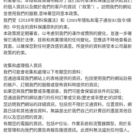
的重要性。本隱私政策聲明概述了我們如何管理和保護您提供給我們
的個人資訊以及關於我們的客戶的資訊（
政策
）。訪問我們的網站
“
”
並使用我們的服務
意味著您同意本政策。
,
2018
我們受《
年資料保護法》和《
年隱私和電子通信
指令
條
2003
(EC
)
例》中包含的資料保護原則的約束。
本政策將定期審查，以考慮到我們的運作或慣例的變化，並進一步確
保它適用於法律、技術和商業環境的任何變化。您應該不時地查看此
頁面，以確保您對任何更改感到滿意。所提供的資料將受本公司最新
政策的約束。
收集和處理個人資訊
我們可能會收集和處理以下有關您的資料：
您通過填寫我們網站上的表格提供的資訊，包括使用我們的網站註冊
的帳戶、訂閱我們的服務或發佈資料時提供的資訊；
如果您與我們聯繫或答覆調查，我們可能會保留該信件的記錄；
(
您通過我們的網站進行的任何訂單或交易
歷史或非歷史
的詳情；
)
您訪問我們網站的詳細資訊，包括但不限於交通資料，位置資料，網
路日誌和其他通信資料，無論是出於我們自己的計費目的還是其他目
的以及您訪問的資源；
IP
有關您的電腦的資訊，包括
位址、作業系統和流覽器類型，用於系
統管理和向我們的廣告商報告匯總資訊。此資料無法識別任何個人。